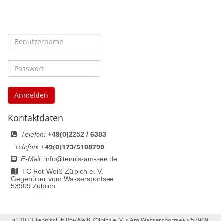
Anmelden
Kontaktdaten
Telefon:
+49(0)2252 / 6383
Telefon
:
+49(0)173/5108790
E-Mail:
info@tennis-am-see.de
TC Rot-Weiß Zülpich e. V.
Gegenüber vom Wassersportsee
53909 Zülpich
© 2023 Tennisclub Rot-Weiß Zülpich e. V. •
Am Wassersportsee • 53909