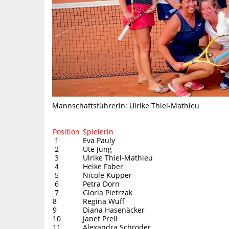
Mannschaftsführerin: Ulrike Thiel-Mathieu
Position
Spielerin
1
Eva Pauly
2
Ute Jung
3
Ulrike Thiel-Mathieu
4
Heike Faber
5
Nicole Küpper
6
Petra Dorn
7
Gloria Pietrzak
8
Regina Wuff
9
Diana Hasenäcker
10
Janet Prell
11
Alexandra Schröder